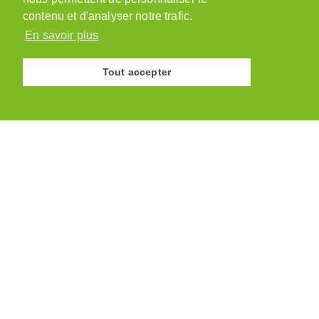
admin@paysannesvaudoises.ch
contenu et d'analyser notre trafic.
En savoir plus
Tout accepter
© Association des Paysannes Vaudoises · 2026
Site réalisé par
y.ka graphic design