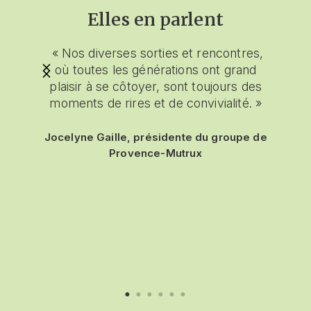
Elles en parlent
uée de
« Nos diverses sorties et rencontres,
« Ne v
tivées,
où toutes les générations ont grand
une
tre
plaisir à se côtoyer, sont toujours des
op
! Notre
moments de rires et de convivialité. »
co
ciale
somm
une
gro
Jocelyne Gaille, présidente du groupe de
te,
Provence-Mutrux
oments
Moniq
certaine
 au
oupe de