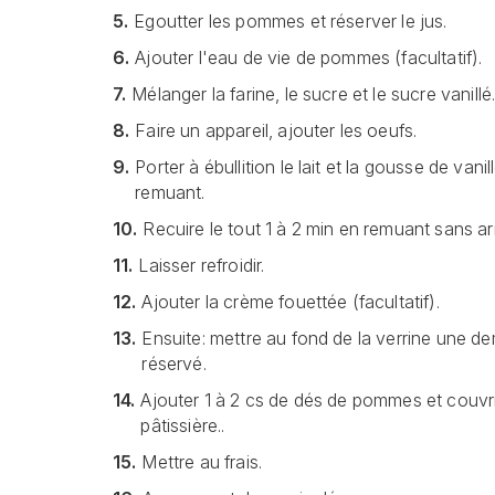
5.
Egoutter les pommes et réserver le jus.
6.
Ajouter l'eau de vie de pommes (facultatif).
7.
Mélanger la farine, le sucre et le sucre vanillé
8.
Faire un appareil, ajouter les oeufs.
9.
Porter à ébullition le lait et la gousse de vanil
remuant.
10.
Recuire le tout 1 à 2 min en remuant sans arr
11.
Laisser refroidir.
12.
Ajouter la crème fouettée (facultatif).
13.
Ensuite: mettre au fond de la verrine une dem
réservé.
14.
Ajouter 1 à 2 cs de dés de pommes et couvr
pâtissière..
15.
Mettre au frais.