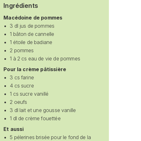
Ingrédients
Macédoine de pommes
3 dl jus de pommes
1 bâton de cannelle
1 étoile de badiane
2 pommes
1 à 2 cs eau de vie de pommes
Pour la crème pâtissière
3 cs farine
4 cs sucre
1 cs sucre vanillé
2 oeufs
3 dl lait et une gousse vanille
1 dl de crème fouettée
Et aussi
5 pélerines brisée pour le fond de la