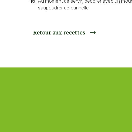
16.
Au moment de servir, décorer avec un mouc
saupoudrer de cannelle.
Retour aux recettes