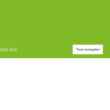
© Association des Paysannes Vaudoises · 2026
avoir plus
Site réalisé par
y.ka graphic design
Tout accepter