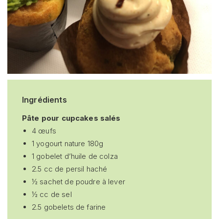
Ingrédients
Pâte pour cupcakes salés
4 œufs
1 yogourt nature 180g
1 gobelet d’huile de colza
2.5 cc de persil haché
½ sachet de poudre à lever
½ cc de sel
2.5 gobelets de farine