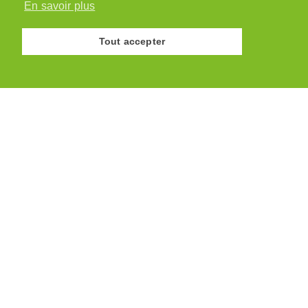
En savoir plus
Tout accepter
© Association des Paysannes Vaudoises · 2026
Site réalisé par
y.ka graphic design