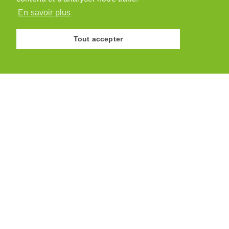
En savoir plus
Tout accepter
© Association des Paysannes Vaudoises · 2026
Site réalisé par
y.ka graphic design