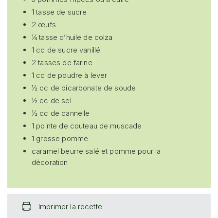
1 tasse de sucre
2 œufs
¼ tasse d’huile de colza
1 cc de sucre vanillé
2 tasses de farine
1 cc de poudre à lever
½ cc de bicarbonate de soude
½ cc de sel
½ cc de cannelle
1 pointe de couteau de muscade
1 grosse pomme
caramel beurre salé et pomme pour la
décoration
Imprimer la recette