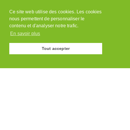
Chemin des Vergers 1
Ce site web utilise des cookies. Les cookies
1543 Grandcour
nous permettent de personnaliser le
079 218 48 69
admin@paysannesvaudoises.ch
contenu et d'analyser notre trafic.
En savoir plus
Tout accepter
© Association des Paysannes Vaudoises · 2026
Site réalisé par
y.ka graphic design