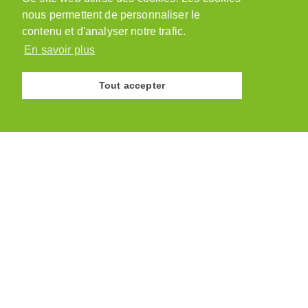
1543 Grandcour
nous permettent de personnaliser le
079 218 48 69
admin@paysannesvaudoises.ch
contenu et d'analyser notre trafic.
En savoir plus
Tout accepter
© Association des Paysannes Vaudoises · 2026
Site réalisé par
y.ka graphic design