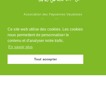
Association des Paysannes Vaudoises
Vanessa Mayor
Chemin des Vergers 1
Ce site web utilise des cookies. Les cookies
1543 Grandcour
nous permettent de personnaliser le
079 218 48 69
admin@paysannesvaudoises.ch
contenu et d'analyser notre trafic.
En savoir plus
Tout accepter
© Association des Paysannes Vaudoises · 2026
Site réalisé par
y.ka graphic design