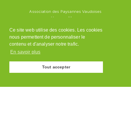
Association des Paysannes Vaudoises
Vanessa Mayor
Chemin des Vergers 1
Ce site web utilise des cookies. Les cookies
1543 Grandcour
nous permettent de personnaliser le
079 218 48 69
admin@paysannesvaudoises.ch
contenu et d'analyser notre trafic.
En savoir plus
Tout accepter
© Association des Paysannes Vaudoises · 2026
Site réalisé par
y.ka graphic design