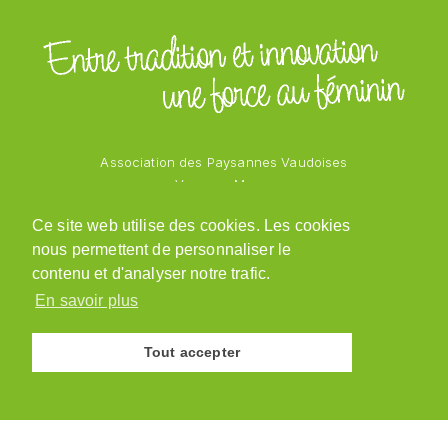
Association des Paysannes Vaudoises
Vanessa Mayor
Chemin des Vergers 1
Ce site web utilise des cookies. Les cookies
1543 Grandcour
nous permettent de personnaliser le
079 218 48 69
admin@paysannesvaudoises.ch
contenu et d'analyser notre trafic.
En savoir plus
Tout accepter
© Association des Paysannes Vaudoises · 2026
Site réalisé par
y.ka graphic design