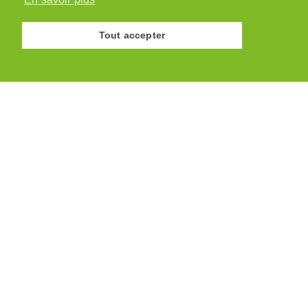
Tout accepter
© Association des Paysannes Vaudoises · 2026
Site réalisé par
y.ka graphic design