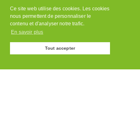
Chemin des Vergers 1
Ce site web utilise des cookies. Les cookies
1543 Grandcour
nous permettent de personnaliser le
079 218 48 69
admin@paysannesvaudoises.ch
contenu et d'analyser notre trafic.
En savoir plus
Tout accepter
© Association des Paysannes Vaudoises · 2026
Site réalisé par
y.ka graphic design