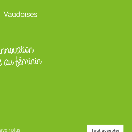
© Association des Paysannes Vaudoises · 2026
avoir plus
Site réalisé par
y.ka graphic design
Tout accepter