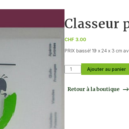
Classeur 
CHF
3.00
PRIX baissé! 19 x 24 x 3 cm av
quantité
Ajouter au panier
de
Classeur
pour
Retour à la boutique
recettes