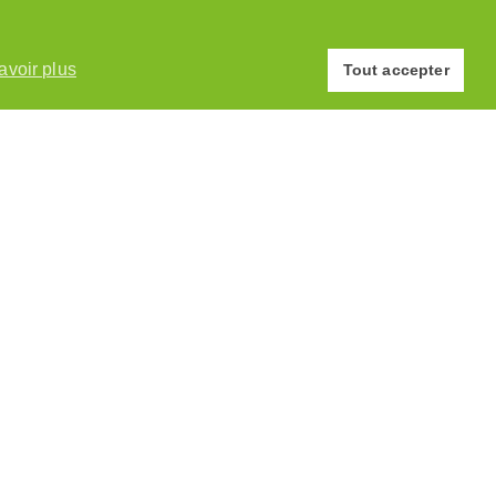
© Association des Paysannes Vaudoises · 2026
avoir plus
Site réalisé par
y.ka graphic design
Tout accepter