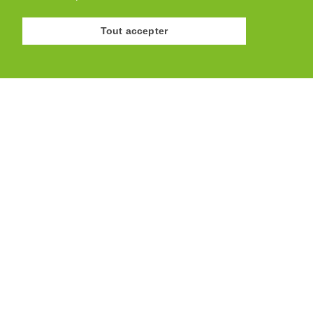
Tout accepter
© Association des Paysannes Vaudoises · 2026
Site réalisé par
y.ka graphic design