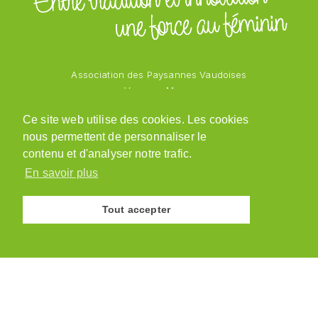
Association des Paysannes Vaudoises
Vanessa Mayor
Chemin des Vergers 1
Ce site web utilise des cookies. Les cookies
1543 Grandcour
nous permettent de personnaliser le
079 218 48 69
admin@paysannesvaudoises.ch
contenu et d'analyser notre trafic.
En savoir plus
Tout accepter
© Association des Paysannes Vaudoises · 2026
Site réalisé par
y.ka graphic design